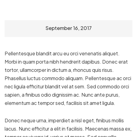
September 16, 2017
Pellentesque blandit arcu eu orci venenatis aliquet.
Morbi in quam porta nibh hendrerit dapibus. Donec erat
tortor, ullamcorper in dictum a, rhoncus quis risus.
Phasellus luctus commodo aliquam. Pellentesque ac orci
nec ligula efficitur blandit vel at sem. Sed commodo orci
sapien, a finibus odio dignissim ac. Nunc ante purus,
elementum ac tempor sed, facilisis sit amet ligula.
Donec neque urna, imperdiet a nisl eget, finibus mollis
lacus. Nunc efficitur a elit in facilisis. Maecenas massa ex,
tempor ac viverra id, varius et massa. Sed convallis,