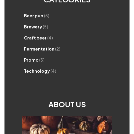
Beer pub
(5)
Brewery
(5)
Craft beer
(4)
Fermentation
(2)
Promo
(3)
Technology
(4)
ABOUT US