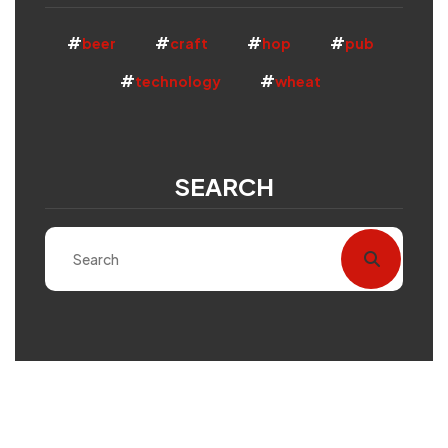
beer
craft
hop
pub
technology
wheat
SEARCH