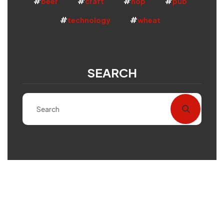
beer
craft
hop
pub
technology
wheat
SEARCH