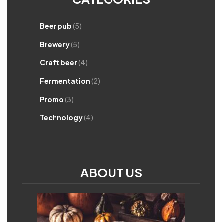
Beer pub
(5)
Brewery
(5)
Craft beer
(4)
Fermentation
(2)
Promo
(3)
Technology
(4)
ABOUT US