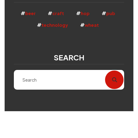
beer
craft
hop
pub
technology
wheat
SEARCH