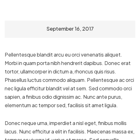
September 16, 2017
Pellentesque blandit arcu eu orci venenatis aliquet.
Morbi in quam porta nibh hendrerit dapibus. Donec erat
tortor, ullamcorper in dictum a, rhoncus quis risus.
Phasellus luctus commodo aliquam. Pellentesque ac orci
nec ligula efficitur blandit vel at sem. Sed commodo orci
sapien, a finibus odio dignissim ac. Nunc ante purus,
elementum ac tempor sed, facilisis sit amet ligula.
Donec neque urna, imperdiet a nisl eget, finibus mollis
lacus. Nunc efficitur a elit in facilisis. Maecenas massa ex,
tempor ac viverra id, varius et massa. Sed convallis,